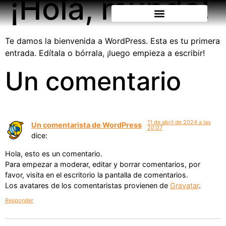
¡Hola, mundo!
Pisos epóxicos y recubrimientos
Concreto de secado rápido
Te damos la bienvenida a WordPress. Esta es tu primera
entrada. Edítala o bórrala, ¡luego empieza a escribir!
Un comentario
11 de abril de 2024 a las
Un comentarista de WordPress
20:07
dice:
Hola, esto es un comentario.
Para empezar a moderar, editar y borrar comentarios, por
favor, visita en el escritorio la pantalla de comentarios.
Los avatares de los comentaristas provienen de
Gravatar
.
Responder