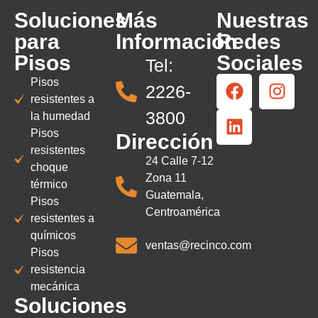
Soluciones
Más
Nuestras
para
Información
Redes
Pisos
Sociales
Tel:
Pisos
2226-
resistentes a
3800
la humedad
Pisos
Dirección
resistentes
24 Calle 7-12
choque
Zona 11
térmico
Guatemala,
Pisos
Centroamérica
resistentes a
químicos
ventas@recinco.com
Pisos
resistencia
mecánica
Soluciones